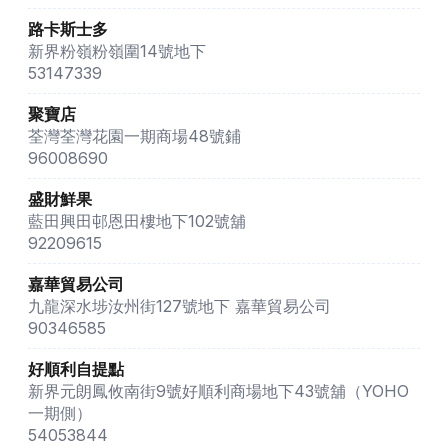
路卡斯士多
新界粉嶺粉嶺圍14號地下
53147339
聚寶店
荃灣荃灣花園一期商場48號鋪
96008690
盛財鮮果
藍田興田邨恩田樓地下102號舖
92209615
嘉華貿易公司
九龍深水埗汝州街127號地下 嘉華貿易公司
90346585
好順利自提點
新界元朗鳳攸南街9號好順利商場地下43號舖（YOHO
一期側）
54053844