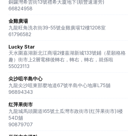
銅鑼灣希雲街13號禮希大廈地下(順豐速運旁)
66824958
金雞廣場
九龍旺角洗衣街39-55號金雞廣場12樓1208室
61796582
Lucky Star
天水圍嘉湖新北江商場2樓嘉湖新城133號鋪（星願格格
趣）街市上2層電梯後轉右，轉右，轉右，就係啦
55023113
尖沙咀半島中心
九龍尖沙咀東部麼地道67號半島中心地庫L75舖
96894343
红萍果街市
九龍城馬頭圍道I65號土瓜灣市政街市(红萍果街市)I楼
54D舖
90879707