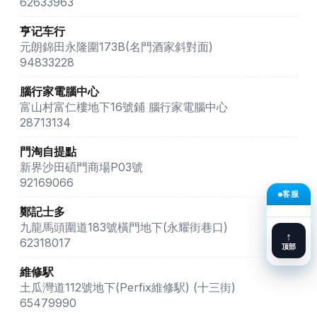
62633963
亨记车行
元朗錦田永隆圍173B(名門酒家斜對面)
94833228
腦行家電腦中心
富山村富仁樓地下16號鋪 腦行家電腦中心
28713134
門淘自提點
新界沙田碩門商場P03號
92169066
客服
鄭記士多
九龍馬頭圍道183號橫門地下(永耀街巷口)
↑
62318017
顶部
維修駅
土瓜灣道112號地下(Perfix維修駅) (十三街)
65479990