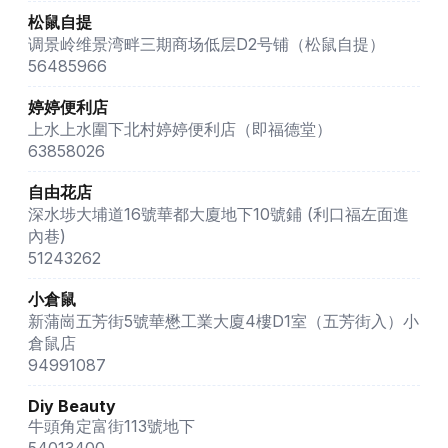
松鼠自提
调景岭维景湾畔三期商场低层D2号铺（松鼠自提）
56485966
婷婷便利店
上水上水圍下北村婷婷便利店（即福德堂）
63858026
自由花店
深水埗大埔道16號華都大廈地下10號鋪 (利口福左面進
內巷)
51243262
小倉鼠
新蒲崗五芳街5號華懋工業大廈4樓D1室（五芳街入）小
倉鼠店
94991087
Diy Beauty
牛頭角定富街113號地下