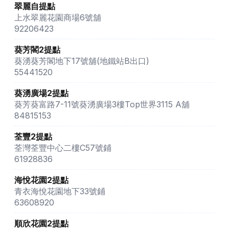
翠麗自提點
上水翠麗花園商場6號舖
92206423
葵芳閣2提點
葵湧葵芳閣地下17號舖(地鐵站B出口)
55441520
葵湧廣場2提點
葵芳葵富路7-11號葵湧廣場3樓Top世界3115 A舖
84815153
荃豐2提點
荃灣荃豐中心二樓C57號鋪
61928836
海悅花園2提點
青衣海悅花園地下33號鋪
63608920
順欣花園2提點