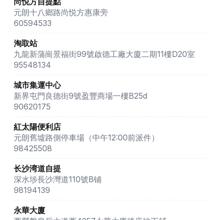
尚悦方自提點
元朗十八鄉路尚悦方惠康旁
60594533
淘取站
九龍新蒲崗景福街99號啟德工廠大廈二期11樓D20室
95548134
城市集運中心
新界屯門良德街9號盈豐商場一樓B25d
90620175
紅太陽便利店
元朗舊墟路側停車場（中午12:00前派件）
98425508
长沙湾道自提
深水埗長沙灣道110號B铺
98194139
永華大廈