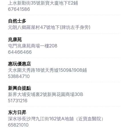
上水新勤街35號新寶大廈地下E2鋪
67641586
自然士多
元朗八鄉羅屋村47號地下(牌坊左手身旁)
兆康苑
屯門兆康苑商場一樓208
64466466
惠玩優惠店
天水圍天秀路18號天秀墟1509&1908鋪
53884710
新興自提點
新界大埔安埔裏2號新興花園商場30B
51731216
东方日昇
深水埗長沙灣九江街162號A地舖（近寶血醫院）
65821010