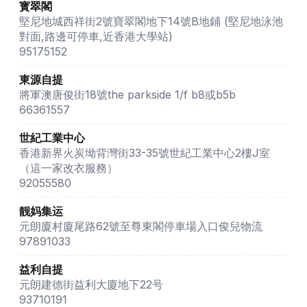
寳翠閣
堅尼地城西祥街2號寶翠閣地下14號B地鋪 (堅尼地泳池
對面,路邊可停車,近香港大學站)
95175152
東源自提
將軍澳唐俊街18號the parkside 1/f b8或b5b
66361557
世紀工業中心
香港新界火炭坳背灣街33-35號世紀工業中心2樓J室
（這一家改衣服務）
92055580
靓妈集运
元朗廈村廈尾路62號至尊東閣停車場入口俊兒物流
97891033
益利自提
元朗建德街益利大廈地下22号
93710191