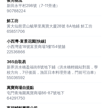
俊兒物流
新田永平村298號（7-11旁邊）
90788224
鮮工坊
黃大仙慈雲山毓華里萬寶大廈28號 8A地鋪 鮮工坊
65851706
小西灣-富景花園[快線]
小西灣道18號富景商場1樓154號舖
22536866
365自取易
新界洪水橋盈福街8號地下鋪（洪水橋輕鐵站對面，學
校方向，7仔後面，漁匡日本料理旁邊，門前可泊車）
55036592
萬寶商場自提點
屯門青海圍萬寶商場86-87號地下
64291750