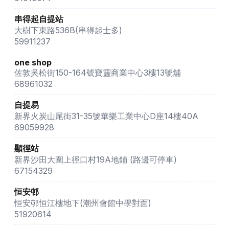
串得起自提站
大樹下東路536B(串得起士多)
59911237
one shop
佐敦吳松街150-164號寶靈商業中心3樓13號舖
68961032
自提易
新界火炭山尾街31-35號華樂工業中心D座14樓40A
69059928
顯徑站
新界沙田大圍上徑口村19A地鋪 (路邊可停車)
67154329
恒安邨
恒安邨恒江樓地下(潮州會館中學對面)
51920614