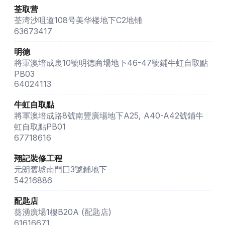
荃取营
荃湾沙咀道108号美华楼地下C2地铺
63673417
明德
將軍澳培成裏10號明德商場地下46-47號鋪牛虹自取點
PB03
64024113
牛虹自取點
將軍澳培成路8號南豐廣場地下A25, A40-A42號鋪牛
虹自取點PB01
67718616
翔記裝修工程
元朗舊墟南門囗3號鋪地下
54216886
配匙店
葵湧廣場1樓B20A (配匙店)
61616671