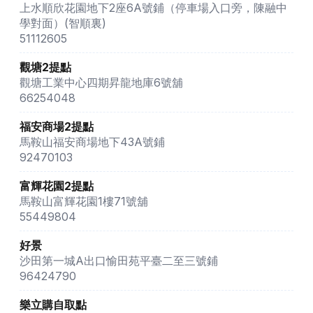
上水順欣花園地下2座6A號鋪（停車場入口旁，陳融中
學對面）(智順裏)
51112605
觀塘2提點
觀塘工業中心四期昇龍地庫6號舖
66254048
福安商場2提點
馬鞍山福安商場地下43A號鋪
92470103
富輝花園2提點
馬鞍山富輝花園1樓71號舖
55449804
好景
沙田第一城A出口愉田苑平臺二至三號鋪
96424790
樂立購自取點