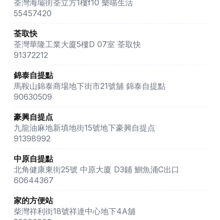
荃灣海壩街荃立方1樓f10 樂喵生活
55457420
荃取快
荃灣華隆工業大廈5樓D 07室 荃取快
91372212
錦泰自提點
馬鞍山錦泰商場地下街市21號舖 錦泰自提點
90630509
豪興自提点
九龍油麻地新填地街15號地下豪興自提点
91398992
中原自提點
北角健康東街25號 中原大廈 D3鋪 鰂魚涌C出口
60644367
家的方便站
柴灣祥利街18號祥達中心地下4A舖