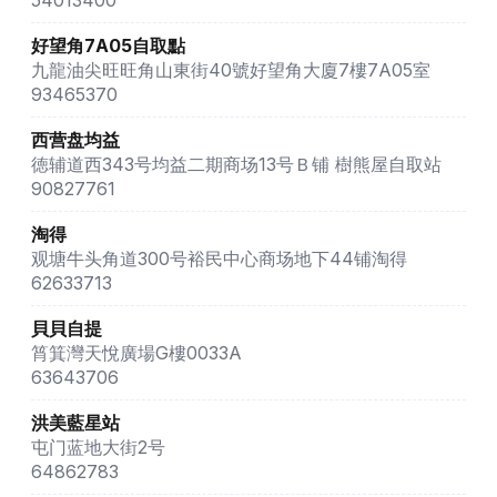
54013400
好望角7A05自取點
九龍油尖旺旺角山東街40號好望角大廈7樓7A05室
93465370
西营盘均益
徳辅道西343号均益二期商场13号Ｂ铺 樹熊屋自取站
90827761
淘得
观塘牛头角道300号裕民中心商场地下44铺淘得
62633713
貝貝自提
筲箕灣天悅廣場G樓0033A
63643706
洪美藍星站
屯门蓝地大街2号
64862783