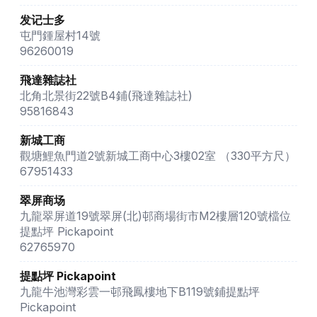
发记士多
屯門鍾屋村14號
96260019
飛達雜誌社
北角北景街22號B4鋪(飛達雜誌社)
95816843
新城工商
觀塘鯉魚門道2號新城工商中心3樓02室 （330平方尺）
67951433
翠屏商场
九龍翠屏道19號翠屏(北)邨商場街市M2樓層120號檔位
提點坪 Pickapoint
62765970
提點坪 Pickapoint
九龍牛池灣彩雲一邨飛鳳樓地下B119號鋪提點坪
Pickapoint