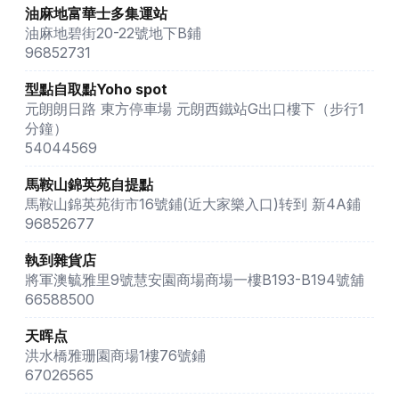
油麻地富華士多集運站
油麻地碧街20-22號地下B鋪
96852731
型點自取點Yoho spot
元朗朗日路 東方停車場 元朗西鐵站G出口樓下（步行1
分鐘）
54044569
馬鞍山錦英苑自提點
馬鞍山錦英苑街市16號鋪(近大家樂入口)转到 新4A鋪
96852677
執到雜貨店
將軍澳毓雅里9號慧安園商場商場一樓B193-B194號舖
66588500
天晖点
洪水橋雅珊園商場1樓76號鋪
67026565