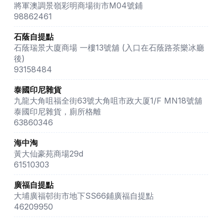
將軍澳調景嶺彩明商場街市M04號鋪
98862461
石蔭自提點
石蔭瑞景大廈商場 一樓13號舖 (入口在石蔭路茶樂冰廳
後)
93158484
泰國印尼雜貨
九龍大角咀福全街63號大角咀市政大厦1/F MN18號舖
泰國印尼雜貨，廁所格離
63860346
海中淘
黃大仙豪苑商場29d
61510303
廣福自提點
大埔廣福邨街市地下SS66鋪廣福自提點
46209950