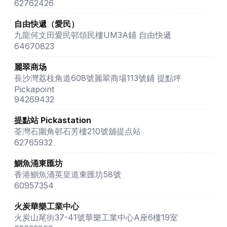
62762426
自由快遞（愛民）
九龍何文田愛民邨頌民樓UM3A鋪 自由快遞
64670823
麗翠商场
長沙灣荔枝角道608號麗翠商場113號鋪 提點坪
Pickapoint
94269432
提點站 Pickastation
荃灣石圍角邨石芳樓210號舖提点站
62765932
鰂魚涌東匯坊
香港鰂魚涌英皇道東匯坊58號
60957354
火炭華樂工業中心
火炭山尾街37-41號華樂工業中心A座6樓19室