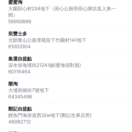
蜜蜜淘
大圍田心村234地下（田心公廁旁田心牌坊直入第一
間）
59950899
奕豐士多
元朗青山公路潭尾段下竹園村1A1地下
61003304
集運自提點
深水埗海壇街212A1舖(愛海頌對面)
60116464
樂淘
大埔崇德街7號地下
64345498
鄭記自提點
鯉魚門海傍道西32w地下(鄭記生果店旁)
46082712