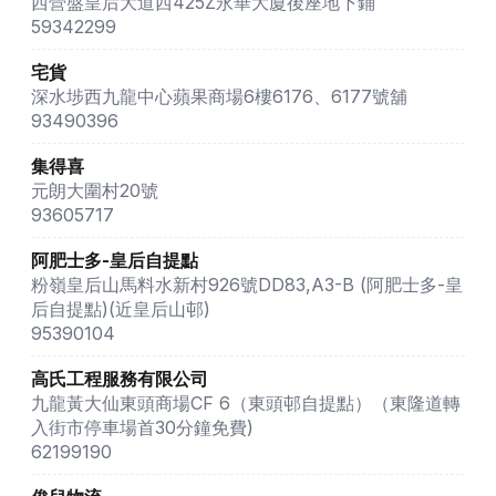
西營盤皇后大道西425Z永華大廈後座地下鋪
59342299
宅貨
深水埗西九龍中心蘋果商場6樓6176、6177號舖
93490396
集得喜
元朗大圍村20號
93605717
阿肥士多-皇后自提點
粉嶺皇后山馬料水新村926號DD83,A3-B (阿肥士多-皇
后自提點)(近皇后山邨)
95390104
高氏工程服務有限公司
九龍黃大仙東頭商場CF 6（東頭邨自提點）（東隆道轉
入街市停車場首30分鐘免費)
62199190