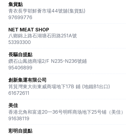
集貨點
青衣長亨邨鮮薈市場44號舖(集貨點)
97699776
NET MEAT SHOP
八鄉錦上路石湖塘石田路251A號
53393300
長驅自提點
鑽石山鳳德商場2/F N235-N236號鋪
95406899
創新集運有限公司
筲箕灣東大街東威商場地下17B 鋪 (地鐵B1出口)
61672611
美佳
香港北角和富道20一36号明晖商场地下25号铺（美佳）
91638119
彩明自提點