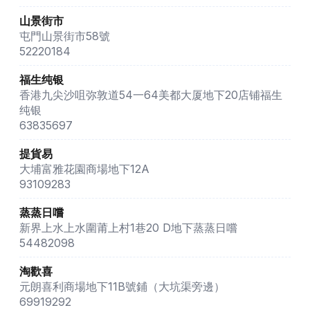
山景街市
屯門山景街市58號
52220184
福生纯银
香港九尖沙咀弥敦道54一64美都大厦地下20店铺福生
纯银
63835697
提貨易
大埔富雅花園商場地下12A
93109283
蒸蒸日嚐
新界上水上水圍莆上村1巷20 D地下蒸蒸日嚐
54482098
淘歡喜
元朗喜利商場地下11B號鋪（大坑渠旁邊）
69919292