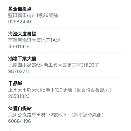
盈金自提点
藍田廣田街市1樓29號舖
92982459
海澄大廈自提
西灣河海澄大廈地下1A舖
46611419
油塘工業大廈
九龍四山街2號油塘工業大廈第三座3樓D3室
98762711
千品城
上水天平邨天明樓地下120號舖（近百份百餐廳旁）
26581823
㳒靈自提站
元朗公庵路馬田村172號地下 （新平記冷氣側）
60884198