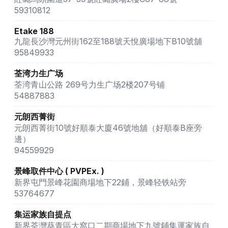
59310812
Etake 188
九龍長沙灣元州街162至188號天悅廣場地下B10號舖
95849933
荃湾力生广场
荃湾青山公路 269号力生广场2楼207号铺
54887883
元朗西菁街
元朗西菁街10號好順泰大廈46號地舖（好順泰B座旁
邊）
94559929
景峰取件中心 ( PVPEx. )
新界屯門景峰花園商場地下22鋪，景峰轻铁站旁
53764677
集运家族自提点
新界荃灣葵青區大窩口二期商場地下九號鋪集運家族自