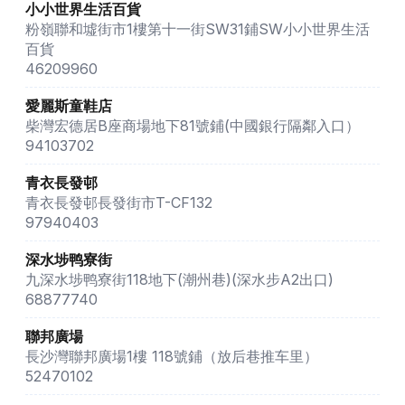
小小世界生活百貨
粉嶺聯和墟街市1樓第十一街SW31鋪SW小小世界生活
百貨
46209960
愛麗斯童鞋店
柴灣宏德居B座商場地下81號鋪(中國銀行隔鄰入口）
94103702
青衣長發邨
青衣長發邨長發街市T-CF132
97940403
深水埗鸭寮街
九深水埗鸭寮街118地下(潮州巷)(深水步A2出口)
68877740
聯邦廣場
長沙灣聯邦廣場1樓 118號鋪（放后巷推车里）
52470102