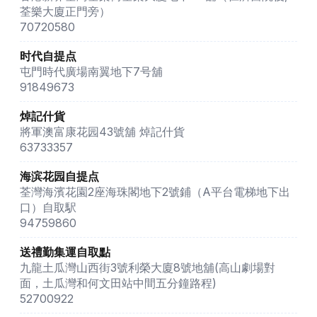
荃樂大廈正門旁）
70720580
时代自提点
屯門時代廣場南翼地下7号舖
91849673
焯記什貨
將軍澳富康花园43號舖 焯記什貨
63733357
海滨花园自提点
荃灣海濱花園2座海珠閣地下2號鋪（A平台電梯地下出
口）自取駅
94759860
送禮勤集運自取點
九龍土瓜灣山西街3號利榮大廈8號地舖(高山劇場對
面，土瓜灣和何文田站中間五分鐘路程)
52700922