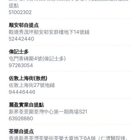
提點
51002302
顺安邨自提点
觀塘秀茂坪順安邨安群樓地下14號鋪
52442440
偉記士多
屯門青磚圍4號(偉記士多)
97283054
佐敦上海街(敖然)
佐敦上海街27號地鋪
94446446
麗盈實業自提點
新界荃景圍荃灣中心第一期商場S21
63926880
荃樂自提点
香港新界荃灣荃樂街荃樂大廈地下6A舖（仁濟醫院後,