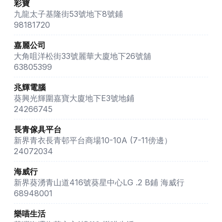
彩寶
九龍太子基隆街53號地下8號鋪
98181720
嘉麗公司
大角咀洋松街33號麗華大廈地下26號舖
63805399
兆輝電腦
葵興光輝圍嘉寶大廈地下E3號地鋪
24266745
長青傢具平台
新界青衣長青邨平台商場10-10A (7-11傍邊）
24072034
海威行
新界葵湧青山道416號葵星中心LG .2 B鋪 海威行
68948001
樂喵生活