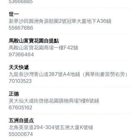
53666885
世一
新界沙田圓洲角源順圍2號冠華大廈地下A36鋪
55667686
馬鞍山富寶花園自提點
馬鞍山富寶花園商場一樓F42舖
97366464
天天快遞
九龍長沙灣青山道387號A4地鋪（興華街麥當勞右旁）
70103523
正德
黃大仙大成街啓德花園購物商場1樓8號鋪
67605162
五洲自提点
北角英皇道294-304號五洲大厦K號铺
55000674