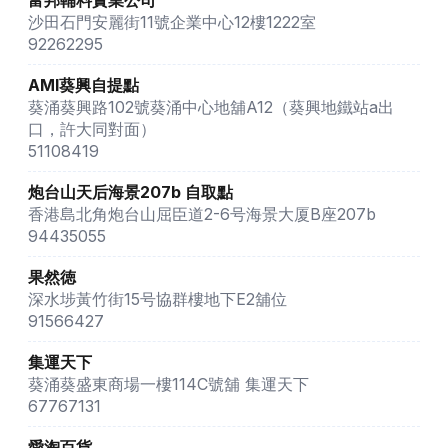
富邦輔料實業公司
沙田石門安麗街11號企業中心12樓1222室
92262295
AMI葵興自提點
葵涌葵興路102號葵涌中心地舖A12（葵興地鐵站a出
口，許大同對面）
51108419
炮台山天后海景207b 自取點
香港島北角炮台山屈臣道2-6号海景大厦B座207b
94435055
果然徳
深水埗黃竹街15号協群樓地下E2舖位
91566427
集運天下
葵涌葵盛東商場一樓114C號舖 集運天下
67767131
愛淘百貨