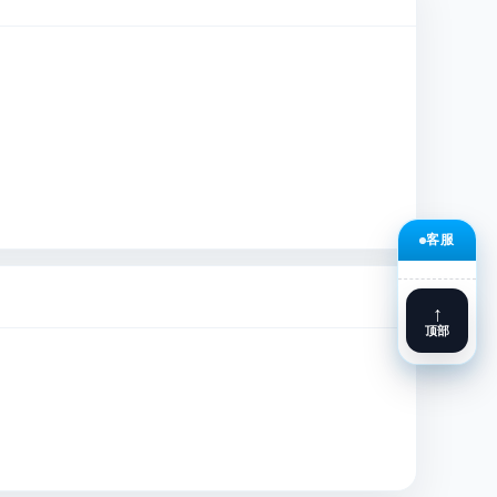
客服
↑
顶部